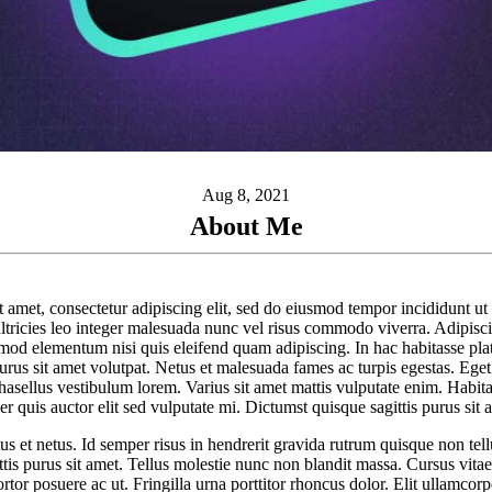
Aug 8, 2021
About Me
 amet, consectetur adipiscing elit, sed do eiusmod tempor incididunt ut 
ltricies leo integer malesuada nunc vel risus commodo viverra. Adipisc
mod elementum nisi quis eleifend quam adipiscing. In hac habitasse pla
purus sit amet volutpat. Netus et malesuada fames ac turpis egestas. E
hasellus vestibulum lorem. Varius sit amet mattis vulputate enim. Habita
ger quis auctor elit sed vulputate mi. Dictumst quisque sagittis purus sit 
us et netus. Id semper risus in hendrerit gravida rutrum quisque non tell
ttis purus sit amet. Tellus molestie nunc non blandit massa. Cursus vit
tor posuere ac ut. Fringilla urna porttitor rhoncus dolor. Elit ullamcorp