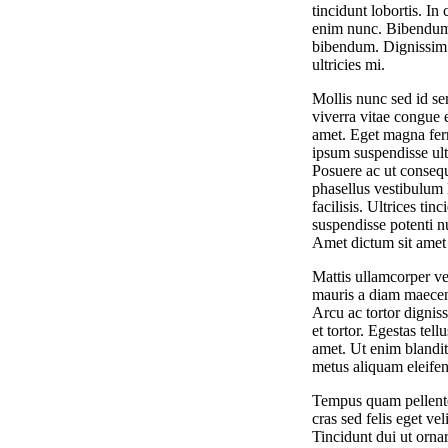
tincidunt lobortis. In
enim nunc. Bibendum 
bibendum. Dignissim s
ultricies mi.
Mollis nunc sed id se
viverra vitae congue e
amet. Eget magna ferm
ipsum suspendisse ult
Posuere ac ut consequ
phasellus vestibulum 
facilisis. Ultrices t
suspendisse potenti nu
Amet dictum sit amet
Mattis ullamcorper ve
mauris a diam maecena
Arcu ac tortor digniss
et tortor. Egestas tel
amet. Ut enim blandit
metus aliquam eleife
Tempus quam pellente
cras sed felis eget ve
Tincidunt dui ut ornar