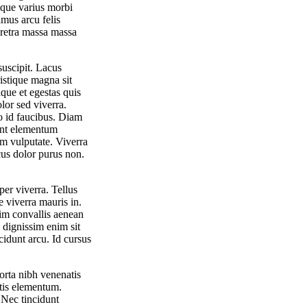
isque varius morbi
mus arcu felis
aretra massa massa
suscipit. Lacus
ristique magna sit
que et egestas quis
lor sed viverra.
o id faucibus. Diam
sent elementum
am vulputate. Viverra
ncus dolor purus non.
er viverra. Tellus
 viverra mauris in.
sim convallis aenean
e dignissim enim sit
cidunt arcu. Id cursus
orta nibh venenatis
rtis elementum.
. Nec tincidunt