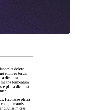
labore et dolore
ing enim eu turpis
tea dictumst
get magna fermentum
sse platea dictumst
amet.
us. Habitasse platea
ae congue mauris
er dignissim cras