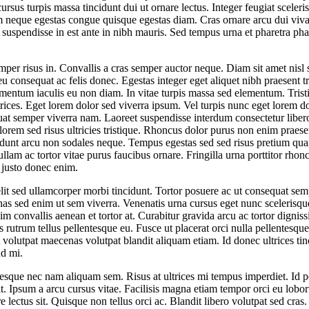
 cursus turpis massa tincidunt dui ut ornare lectus. Integer feugiat sceler
neque egestas congue quisque egestas diam. Cras ornare arcu dui viva
uspendisse in est ante in nibh mauris. Sed tempus urna et pharetra ph
mper risus in. Convallis a cras semper auctor neque. Diam sit amet nisl 
u consequat ac felis donec. Egestas integer eget aliquet nibh praesent t
entum iaculis eu non diam. In vitae turpis massa sed elementum. Tristi
rices. Eget lorem dolor sed viverra ipsum. Vel turpis nunc eget lorem do
at semper viverra nam. Laoreet suspendisse interdum consectetur liber
lorem sed risus ultricies tristique. Rhoncus dolor purus non enim prae
incidunt arcu non sodales neque. Tempus egestas sed sed risus pretium qu
llam ac tortor vitae purus faucibus ornare. Fringilla urna porttitor rho
 justo donec enim.
lit sed ullamcorper morbi tincidunt. Tortor posuere ac ut consequat semp
s sed enim ut sem viverra. Venenatis urna cursus eget nunc scelerisque
im convallis aenean et tortor at. Curabitur gravida arcu ac tortor dignis
lus rutrum tellus pellentesque eu. Fusce ut placerat orci nulla pellentesqu
 volutpat maecenas volutpat blandit aliquam etiam. Id donec ultrices tin
nd mi.
sque nec nam aliquam sem. Risus at ultrices mi tempus imperdiet. Id p
lit. Ipsum a arcu cursus vitae. Facilisis magna etiam tempor orci eu lobo
e lectus sit. Quisque non tellus orci ac. Blandit libero volutpat sed cras